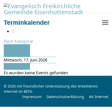
Terminkalender
Nach Kategorie
Vorheriger
Tag
Mittwoch, 17. Juni 2026
Folgetag
Es wurden keine Events gefunden
© 2026 mit freundlicher Unterstützung des Arbeitskreis
Internet im BEFG
Impressum
Datenschutzerklärung
AK Internet