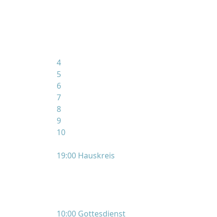
4
5
6
7
8
9
10
19:00 Hauskreis
10:00 Gottesdienst