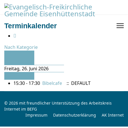
Terminkalender
Nach Kategorie
Vorheriger
Tag
Freitag, 26. Juni 2026
Folgetag
15:30 - 17:30
Bibelcafe
:: DEFAULT
© 2026 mit freundlicher Unterstützung des Arbeitskreis
Internet im BEFG
Impressum
Datenschutzerklärung
AK Internet