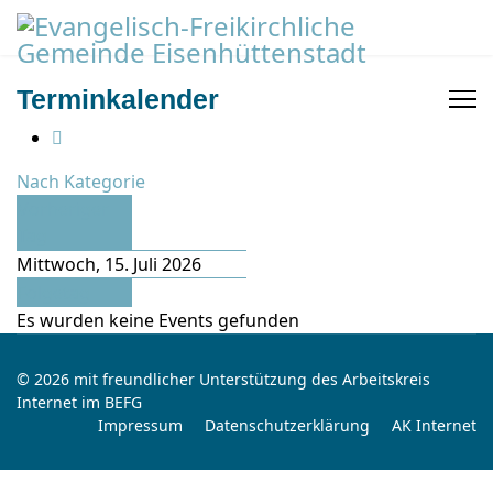
Terminkalender
Nach Kategorie
Vorheriger
Tag
Mittwoch, 15. Juli 2026
Folgetag
Es wurden keine Events gefunden
© 2026 mit freundlicher Unterstützung des Arbeitskreis
Internet im BEFG
Impressum
Datenschutzerklärung
AK Internet