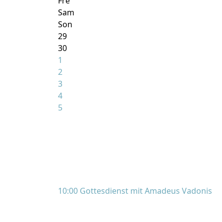
Fre
Sam
Son
29
30
1
2
3
4
5
10:00 Gottesdienst mit Amadeus Vadonis